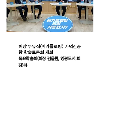
해상 부유식(메가플로팅) 가덕신공
항 학술토론회 개최
목요학술회(회장 김윤환, 영광도서 회
장)와
동남권발전협의회(회장 전호환, 동명
대 총장)가
동명대에서 '메가플로팅 공항 가능한
가'를 주제로
전문가 학술토론회를 27일 개최했다.
2022.05.27