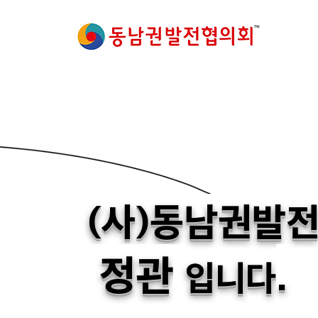
(사)동남권발
정관
.
입니다