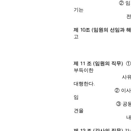
② 임기중 결원이 생
기는
전임자의 잔여
제 10조 (임원의 선임과 
고
하여야 한다. 다
② 임기 중 임원
제 11 조 (임원의 직무)
①
부득이한
사유로 직무를 수행
대행한다.
② 이사는 이사회에 
임 위원장으로부
③ 공동위원장 및 고
견을
내거나 자문할
제 12 조 (감사의 직무)
감