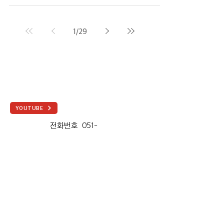
1
/
29
YOUTUBE
전화번호
051-
502-7774
E-MAIL
one.dongnam@g
mail.com
사업자 등록 번호
510 - 82 - 08131
주소(ADDRESS)