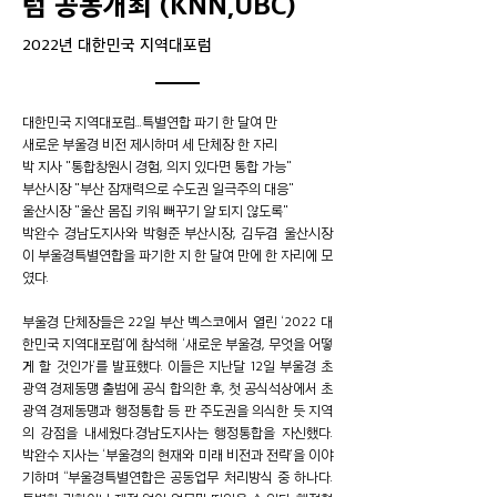
럼 공동개최 (KNN,UBC)
2022년 대한민국 지역대포럼
대한민국 지역대포럼...특별연합 파기 한 달여 만
새로운 부울경 비전 제시하며 세 단체장 한 자리
박 지사 "통합창원시 경험, 의지 있다면 통합 가능"
부산시장 "부산 잠재력으로 수도권 일극주의 대응"
울산시장 "울산 몸집 키워 뻐꾸기 알 되지 않도록"
박완수 경남도지사와 박형준 부산시장, 김두겸 울산시장
이 부울경특별연합을 파기한 지 한 달여 만에 한 자리에 모
였다.
부울경 단체장들은 22일 부산 벡스코에서 열린 ‘2022 대
한민국 지역대포럼’에 참석해 ‘새로운 부울경, 무엇을 어떻
게 할 것인가’를 발표했다. 이들은 지난달 12일 부울경 초
광역 경제동맹 출범에 공식 합의한 후, 첫 공식석상에서 초
광역 경제동맹과 행정통합 등 판 주도권을 의식한 듯 지역
의 강점을 내세웠다.경남도지사는 행정통합을 자신했다.
박완수 지사는 ‘부울경의 현재와 미래 비전과 전략’을 이야
기하며 “부울경특별연합은 공동업무 처리방식 중 하나다.