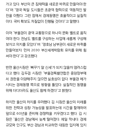
가고 있다. 부산의 큰 잠재력을 새로운 바퀴로 만들어야 한
다”며 “영국·독일 도시들은 초광역 협력으로 역동적인 발
전을 이뤘다. 그런 점에서 경제동맹은 효율적이고 실질적
이다. 국비 확보도 차질없이 진행될 것이다”고 말했다.
이어 “부울경이 광역 교통망으로 하나의 문화 벨트로 움직
여야 한다. 전남도 벨트를 구성하는 사업에 새롭게 구성해
보자고 의지를 모았다”며 “영호남 남부권이 새로운 바퀴를
만들어보자. 먼저 2030 부산세계박람회 유치를 위해 힘
써야 한다”고 강조했다.
반면 울산시장은 ‘뻐꾸기 알 신세’가 되지 않을까 염려스럽
다고 했다. 김두겸 시장은 “부울경특별연합은 중앙정부에
서 권한을 이양해주지 않으면 실효성이 없다. 부울경 메가
시티는 경제동맹 쪽으로 방향을 틀었다. 실질적인 동맹을
위해 더디더라도 울산도 함께 하겠다”고 밝혔다.
하지만 울산의 처지를 우려했다. 김 시장은 울산의 미래를
위한 전략과 성장 가능성을 발표하는데 시간을 할애하며
앞으로 60년을 준비해 경쟁력을 키우겠다고 했다. 김 시
장은 “울산은 경남에서 늦게 떨어졌다. 제일 막내다. 경제
규모와 인구도 부산·경남과 비교하면 대등한 입지에 있지