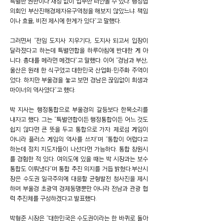
특별한 권한이나 재정 없이 업무만 떠안을 수 있다. 행정협
의회인 부산진해경제자유구역청을 해보지 않았느냐. 책임
이나 효율, 비전 제시에 한계가 있다”고 말했다.
그러면서 “전임 도지사 지우기다, 도지사 되고서 입장이
달라졌다고 하는데 특별연합을 하루아침에 반대한 게 아
니다. 총대를 메라면 메겠다”고 말했다. 이어 “경남과 부산,
울산은 원래 한 식구였고 대한민국 산업화·민주화 주역이
었다. 하지만 부울경을 놓고 보면 경남은 끊임없이 희생과
마이너의 역사였다”고 했다.
박 지사는 행정통합으로 부울경의 갈등보다 한목소리를
내자고 했다. 그는 “특별연합이든 행정통합이든 어느 것도
쉽지 않다면 큰 뜻을 두고 통합으로 가자. 제로섬 게임이
아니라 플러스 게임의 역사를 쓰자”며 “통합이 어렵다고
하는데 정치 지도자들이 나선다면 가능하다. 통합 창원시
를 경험한 적 있다. 여의도에 있을 때는 박 시장과는 보수
통합도 이뤄냈다”며 통합 추진 의지를 거듭 밝혔다.부산시
장은 수도권 일극주의에 대응할 균형발전 청사진을 제시
하며 부울경 초광역 경제동맹뿐만 아니라 전남과 관광 협
력 추진체를 구성하겠다고 발표했다.
박형준 시장은 “대한민국은 수도권이라는 한 바퀴로 돌아