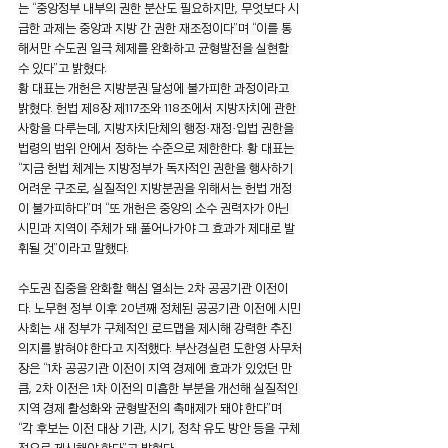
는 “중앙정부 내부의 권한 분산도 필요하지만, 무엇보다 시
급한 과제는 중앙과 지방 간 권한 재조정이다”며 “이를 통
해서만 수도권 일극 체제를 완화하고 균형발전을 실현할 
수 있다”고 밝혔다.
황 대표는 개헌은 지방분권 달성에 불가피한 과정이라고 
밝혔다. 헌법 제8장 제117조와 118조에서 지방자치에 관한 
사항을 다루는데, 지방자치단체의 행정·재정·입법 권한을 
법령의 범위 안에서 정하는 수준으로 제한한다. 황 대표는 
“지금 헌법 체계는 지방정부가 독자적인 권한을 행사하기 
어려운 구조로, 실질적인 지방분권을 위해서는 헌법 개정
이 불가피하다”며 “또 개헌은 중앙의 소수 권력자가 아닌 
시민과 지역이 주체가 돼 풀어나가야 그 효과가 제대로 발
휘될 것”이라고 말했다.
수도권 집중을 완화할 핵심 열쇠는 2차 공공기관 이전이
다. 노무현 정부 이후 20년째 정체된 공공기관 이전에 시민
사회는 새 정부가 구체적인 로드맵을 제시해 강력한 추진 
의지를 밝혀야 한다고 지적했다. 부산경실련 도한영 사무처
장은 “1차 공공기관 이전이 지역 경제에 효과가 있었던 만
큼, 2차 이전은 1차 이전의 미흡한 부분을 개선해 실질적인 
지역 경제 활성화와 균형발전의 촉매제가 돼야 한다”며 
“각 후보는 이전 대상 기관, 시기, 정착 유도 방안 등을 구체
적으로 제시해야 한다”고 밝혔다.