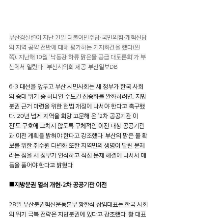
부산경실련이 지난 21일 더불어민주당·국민의힘·개혁신당
의 지역 공약 전반에 대해 평가하는 기자회견을 했다(왼
쪽). 지난해 10월 '낙동강 하류 맑은물 공급 대토론회'가 부
산에서 열렸다.  부산시의회 제공·부산일보DB
6·3 대선을 앞두고 부산 시민사회는 새 정부가 한국 사회
의 중대 위기 중 하나인 수도권 집중화를 완화하려면, 지방
분권 근거 마련을 위한 헌법 개정에 나서야 한다고 촉구했
다. 20년 넘게 지역을 희망 고문해 온 ‘2차 공공기관 이
전’도 구호에 그치지 않도록 구체적인 이전 대상 공공기관
과 이전 계획을 밝혀야 한다고 강조했다. 부산의 맑은 물 확
보를 위한 취수원 다변화 또한 지역민의 생명이 달린 문제
라는 점을 새 정부가 인식하고 직접 문제 해결에 나서서 매
듭을 풀어야 한다고 밝혔다.
■지방분권 열쇠 개헌·2차 공공기관 이전
28일 부산분권혁신운동본부 황한식 상임대표는 한국 사회
의 위기 극복 전략은 지방분권에 있다고 강조했다. 황 대표