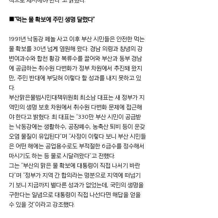
■“먹는 물 확보에 주민 생명 달렸다”
1991년 낙동강 페놀 사고 이후 부산 시민들은 안전한 먹는 
물 확보를 30년 넘게 염원해 왔다. 경남 의령과 창녕의 강
변여과수와 합천 황강 복류수를 끌어와 부산과 동부 경남
에 공급하는 취수원 다변화가 정부 차원에서 추진돼 왔지
만, 주민 반대에 부딪혀 이렇다 할 성과를 내지 못하고 있
다.
부산맑은물범시민대책위원회 최소남 대표는 새 정부가 지
역민의 생명 보호 차원에서 취수원 다변화 문제에 접근해
야 한다고 밝혔다. 최 대표는 “330만 부산 시민이 공급받
는 낙동강에는 생활하수, 공장폐수, 농축산 퇴비 등이 운갖 
오염 물질이 유입된다”며 “사정이 이렇다 보니 부산 시민들
은 어떤 해에는 공업용수로도 부적절한 6급수를 정수해서 
마시기도 하는 등 물로 시달려왔다”고 전했다.
그는 “부산의 맑은 물 확보에 대통령이 직접 나서기 바란
다”며 “정부가 지역 간 합의라는 명분으로 지역에 떠넘기
기 보니 지금까지 별다른 성과가 없었는데, 국민의 생명을 
구한다는 일념으로 대통령이 직접 나선다면 해답을 얻을 
수 있을 것”이라고 강조했다.