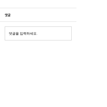
댓글
댓글을 입력하세요.
부산경남 행정통합 시도민 7
경남부산 행정통합
차 토론회가 부산도서관(서부
도민 토론회 통영
권)에서 열렸다.