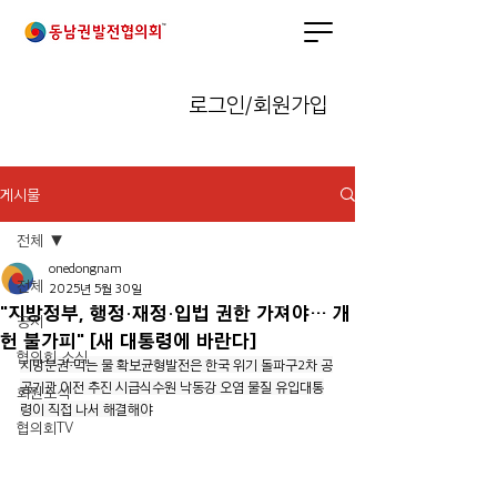
로그인/회원가입
게시물
전체
onedongnam
전체
2025년 5월 30일
"지방정부, 행정·재정·입법 권한 가져야… 개
공지
헌 불가피" [새 대통령에 바란다]
협의회 소식
지방분권·먹는 물 확보균형발전은 한국 위기 돌파구2차 공
공기관 이전 추진 시급식수원 낙동강 오염 물질 유입대통
회원소식
령이 직접 나서 해결해야
협의회TV