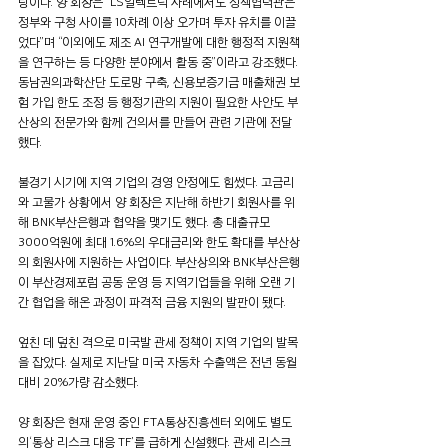
랑이다. 양 회장은 “LS일렉트릭 사례에서도 정책협력관은 
정부와 구청 사이를 10차례 이상 오가며 투자 유치를 이끌
었다”며 “이외에도 제조 AI 연구개발에 대한 행정적 지원책
을 연구하는 등 다양한 분야에서 활동 중”이라고 강조했다. 
동남권의과학산단 도로망 구축, 신용보증기금 매출채권 보
험 가입 한도 조정 등 행정기관의 지원이 필요한 사안도 부
산상의 전문가와 함께 건의서를 만들어 관련 기관에 전달
했다.
불경기 시기에 지역 기업의 경영 안정에도 힘썼다. 고금리
와 고물가 상황에서 양 회장은 지난해 하반기 회원사를 위
해 BNK부산은행과 협약을 맺기도 했다. 총 대출규모 
3000억원에 최대 1.6%의 우대금리와 한도 확대를 부산상
의 회원사에 지원하는 사업이다. 부산상의와 BNK부산은행
이 부산경제포럼 공동 운영 등 지역기업들을 위해 오랜 기
간 협업을 해온 과정이 파격적 금융 지원의 발판이 됐다.
엎친 데 덮친 격으로 미국발 관세 정책이 지역 기업의 발목
을 잡았다. 실제로 지난달 미국 자동차 수출액은 전년 동월 
대비 20%가량 감소했다.
양 회장은 현재 운영 중인 FTA통상진흥센터 외에도 별도
의‘통상 리스크 대응 TF’를 급하게 신설했다. 관세 리스크