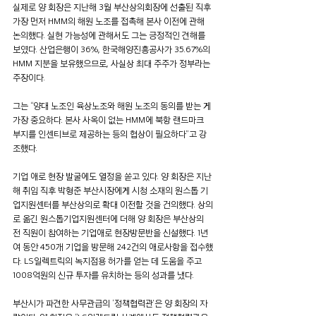
실제로 양 회장은 지난해 3월 부산상의회장에 선출된 직후 
가장 먼저 HMM의 해원 노조를 접촉해 본사 이전에 관해 
논의했다. 실현 가능성에 관해서도 그는 긍정적인 견해를 
보였다. 산업은행이 36%, 한국해양진흥공사가 35.67%의 
HMM 지분을 보유했으므로, 사실상 최대 주주가 정부라는 
주장이다.
그는 “양대 노조인 육상노조와 해원 노조의 동의를 받는 게 
가장 중요하다. 본사 사옥이 없는 HMM에 북항 랜드마크 
부지를 인센티브로 제공하는 등의 협상이 필요하다”고 강
조했다.
기업 애로 현장 발굴에도 열정을 쏟고 있다. 양 회장은 지난
해 취임 직후 박형준 부산시장에게 시청 소재의 원스톱 기
업지원센터를 부산상의로 확대 이전할 것을 건의했다. 상의
로 옮긴 원스톱기업지원센터에 더해 양 회장은 부산상의 
전 직원이 참여하는 기업애로 현장방문반을 신설했다. 1년
여 동안 450개 기업을 방문해 242건의 애로사항을 접수했
다. LS일렉트릭의 녹지점용 허가를 얻는 데 도움을 주고 
1008억원의 신규 투자를 유치하는 등의 성과를 냈다.
부산시가 파견한 사무관급의 ‘정책협력관’은 양 회장의 자