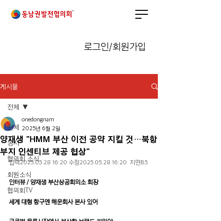
로그인/회원가입
게시물
전체
onedongnam
전체
2025년 6월 2일
양재생 "HMM 부산 이전 공약 지킬 것…북항
공지
부지 인센티브 제공 협상"
협의회 소식
입력2025.05.28 16:20 수정2025.05.28 16:20  지면B5
프린트
회원소식
인터뷰 / 양재생 부산상공회의소 회장
협의회TV
세계 대형 항구엔 해운회사 본사 있어