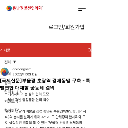
로그인/회원가입
게시물
전체
onedongnam
전체
2022년 10월 13일
[국제신문]부울경 초광역 경제동맹 구축…특
공지
별연합 대체할 공동체 결의
협의회 소식
- 메가시티 기능 살려 협력 도모
- 부산·경남 행정통합 논의 착수
회원소식
협의회TV
울산과 경남의 이탈로 잠정 중단된 부울경특별연합(메가시
티)의 불씨를 살리기 위해 3개 시·도 단체장이 한자리에 모
여 실질적인 역할을 할 수 있는 ‘부울경 초광역 경제동맹’ 