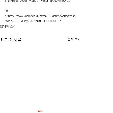
비위원회를 구성해 본격적인 논의에 착수할 예정이다.
[출
처:http://www.kookje.co.kr/news2011/asp/newsbody.asp
?code=0300&key=20221013.33001003061]
협의회 소식
전체 보기
최근 게시물