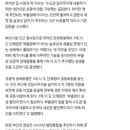
하지만 김 시장과 박 지사는 “수도권 일극주의에 대항하기 
위한 대안으로 초광역 연합 구성에는 공감한다. 하지만 현
재 추진되는 부울경메가시티는 선언에 불과하고 권한과 재
정 등 실효성 없어 더 추진하는 것은 비효율적”이라고 기존 
입장을 고수했다.
부산시청 인근 중식당으로 이어진 만찬회동에서 3개 시·
도 단체장은 부울경메가시티는 실효성과 효율성 문제가 있
는 상태에서 출범하기는 어렵다는 데 의견을 모았다. 이에 
따라 메가시티를 통해 이루려던 기능을 유지하면서 부울
경 초광역 경제동맹을 통해 3개 시·도가 추구했던 상생발
전을 도모하기로 결정했다.
초광역 경제동맹은 3개 시·도 단체장이 공동회장을 맡는
다. 우선 부산에 전담사무국을 설치하고 각 3명씩 직원을 
파견해 공동 사업을 발굴해 정부에 권한 이양과 예산 확보
에 공동 대응하게 된다. 3개 시·도 단체장은 “부울경의 상
생 발전이 반드시 필요하다. 부울경이 힙을 합쳐 수도권 일
극주의에 대응하고 한국의 새로운 발전축이 되기 위해 최
선을 다하겠다”고 설명했다.
한편 부산과 경남은 2026년 행정통합을 추진하기 위해 준