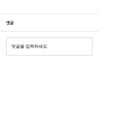
댓글
댓글을 입력하세요.
부산경남 행정통합 시도민 7
경남부산 행정통합
차 토론회가 부산도서관(서부
도민 토론회 통영
권)에서 열렸다.