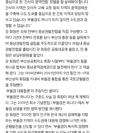
중심으로 한 ‘간사이 광역연합’ 모델을 잘 살펴봐야 합니다. 
간사이 지역은 오사카·고베·교토 등의 지역이 광역경제권
을 구축해 수도 도쿄를 중심으로 한 간토 지역과 당당히 맞
서고 있습니다. 부울경도 하나가 되지 않으면 수도권과 경
쟁할 수 없습니다.”
강 회장은 오래 전부터 동남권발전협을 직접 구상했다. 그
러다 2년여 전부터 전호환 당시 부산대 총장 등을 설득해가
며 동남권발전협 설립을 주도적으로 이끌었다. 마침내 동남
권발전협을 출범시킨 강 회장은 공동대표에 올랐고, 전 총
장은 상임위원장을 맡았다.
강 회장은 부산상공회의소 회장 시절부터 “부울경이 힘을 
하나로 합쳐서 동남광역경제권으로 발전해야 한다”고 역설
해 왔다. 그는 1994년부터 2003년까지 9년 동안 15~17대 
부산상의 회장을 지내며 부울경 통합을 통한 국토균형발전
을 주장했다.
‘부울경 대통합론’의 주창자인 셈이다.
‘부울경은 하나다’는 구호도 사실 강 회장이 펴낸 책 제목이
다. 그는 2015년 희수 기념문집 〈부울경은 하나다〉에서 부
울경 상생을 위한 협력 방안을 제시했다.
강 회장은 “800만 명의 인구와 한국 제2의 경제력을 자랑
하는 부울경 지역이 수도권에 대응해 경쟁해 나가면 국토
균형발전을 선도할 수 있다”면서 “부울경이 독자적 경쟁력
을 갖춰 수도권 일극체제를 깨뜨릴 수 있는 시대를 열 수 있