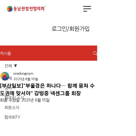
로그인/회원가입
게시물
전체
onedongnam
전체
2021년 6월 10일
[부산일보]"부울경은 하나다… 함께 뭉쳐 수
공지
도권에 맞서야" 강병중 넥센그룹 회장
협의회 소식
최종 수정일:
2021년 6월 15일
회원소식
협의회TV