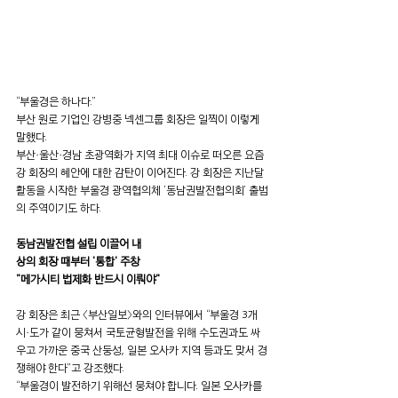
“부울경은 하나다.”
부산 원로 기업인 강병중 넥센그룹 회장은 일찍이 이렇게 
말했다.
부산·울산·경남 초광역화가 지역 최대 이슈로 떠오른 요즘 
강 회장의 혜안에 대한 감탄이 이어진다. 강 회장은 지난달 
활동을 시작한 부울경 광역협의체 ‘동남권발전협의회’ 출범
의 주역이기도 하다.
동남권발전협 설립 이끌어 내
상의 회장 때부터 '통합' 주창
"메가시티 법제화 반드시 이뤄야"
강 회장은 최근 〈부산일보〉와의 인터뷰에서 “부울경 3개 
시·도가 같이 뭉쳐서 국토균형발전을 위해 수도권과도 싸
우고 가까운 중국 산둥성, 일본 오사카 지역 등과도 맞서 경
쟁해야 한다”고 강조했다.
“부울경이 발전하기 위해선 뭉쳐야 합니다. 일본 오사카를 