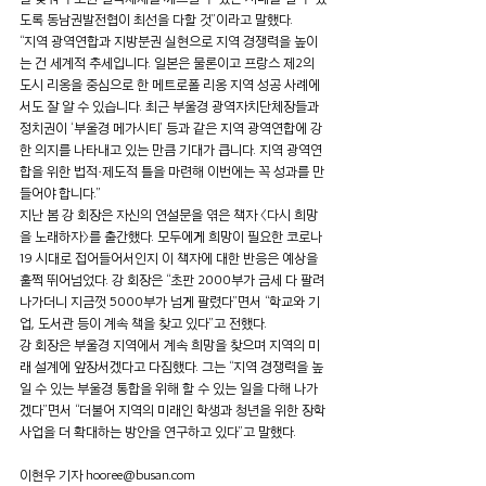
도록 동남권발전협이 최선을 다할 것”이라고 말했다.
“지역 광역연합과 지방분권 실현으로 지역 경쟁력을 높이
는 건 세계적 추세입니다. 일본은 물론이고 프랑스 제2의 
도시 리옹을 중심으로 한 메트로폴 리옹 지역 성공 사례에
서도 잘 알 수 있습니다. 최근 부울경 광역자치단체장들과 
정치권이 ‘부울경 메가시티’ 등과 같은 지역 광역연합에 강
한 의지를 나타내고 있는 만큼 기대가 큽니다. 지역 광역연
합을 위한 법적·제도적 틀을 마련해 이번에는 꼭 성과를 만
들어야 합니다.”
지난 봄 강 회장은 자신의 연설문을 엮은 책자 〈다시 희망
을 노래하자〉를 출간했다. 모두에게 희망이 필요한 코로나
19 시대로 접어들어서인지 이 책자에 대한 반응은 예상을 
훌쩍 뛰어넘었다. 강 회장은 “초판 2000부가 금세 다 팔려
나가더니 지금껏 5000부가 넘게 팔렸다”면서 “학교와 기
업, 도서관 등이 계속 책을 찾고 있다”고 전했다.
강 회장은 부울경 지역에서 계속 희망을 찾으며 지역의 미
래 설계에 앞장서겠다고 다짐했다. 그는 “지역 경쟁력을 높
일 수 있는 부울경 통합을 위해 할 수 있는 일을 다해 나가
겠다”면서 “더불어 지역의 미래인 학생과 청년을 위한 장학
사업을 더 확대하는 방안을 연구하고 있다”고 말했다.
이현우 기자 hooree@busan.com