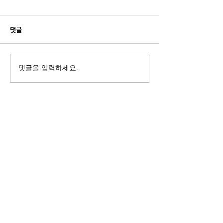
댓글
댓글을 입력하세요.
부산.경남 행정 통합, 시민과
부산경남 행정통합 
함께 고민하다
차 토론회가 부산
권)에서 열렸다.