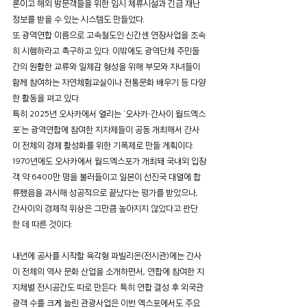
론이고 해외 방문객들을 위한 임시 체류시설과 긴급 재난
정보를 받을 수 있는 시스템도 만들었다.
또 광역연합 이름으로 고속철도인 신간센 연장사업을 조속
히 시행하라고 촉구하고 있다. 이밖에도 광역단체 주민들 
간의 원활한 교류와 일체감 형성을 위해 부모와 자녀들이 
함께 참여하는 자연체험교실이나 전통문화 배우기 등 다양
한 활동을 펴고 있다.
특히 2025년 오사카에서 열리는 ‘오사카·간사이 월드엑스
포’는 광역연합에 참여한 지자체들이 공동 개최해서 간사
이 전체의 경제 활성화를 위한 기폭제로 만들 계획이다. 
1970년에도 오사카에서 월드엑스포가 개최돼 국내외 입장
객 약 6400만 명을 불러들이고 일본이 선진국 대열에 합
류했음을 과시해 성공적으로 끝났다는 평가를 받았으나, 
간사이의 경제적 위상은 그만큼 높아지지 않았다고 판단
한 데 따른 것이다.
내년에 공사를 시작할 육각형 파빌리온(전시관)에는 간사
이 전체의 역사 문화 산업을 소개하면서, 연합에 참여한 지
지체별 전시공간도 따로 만든다. 특히 연합 결성 후 외국관
광객 수를 크게 늘린 관광사업은 이번 엑스포에서도 주요 