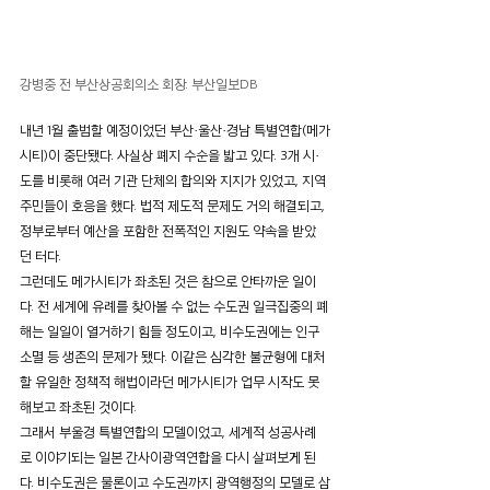
강병중 전 부산상공회의소 회장. 부산일보DB
내년 1월 출범할 예정이었던 부산·울산·경남 특별연합(메가
시티)이 중단됐다. 사실상 폐지 수순을 밟고 있다. 3개 시·
도를 비롯해 여러 기관 단체의 합의와 지지가 있었고, 지역
주민들이 호응을 했다. 법적 제도적 문제도 거의 해결되고, 
정부로부터 예산을 포함한 전폭적인 지원도 약속을 받았
던 터다.
그런데도 메가시티가 좌초된 것은 참으로 안타까운 일이
다. 전 세계에 유례를 찾아볼 수 없는 수도권 일극집중의 폐
해는 일일이 열거하기 힘들 정도이고, 비수도권에는 인구
소멸 등 생존의 문제가 됐다. 이같은 심각한 불균형에 대처
할 유일한 정책적 해법이라던 메가시티가 업무 시작도 못 
해보고 좌초된 것이다.
그래서 부울경 특별연합의 모델이었고, 세계적 성공사례
로 이야기되는 일본 간사이광역연합을 다시 살펴보게 된
다. 비수도권은 물론이고 수도권까지 광역행정의 모델로 삼