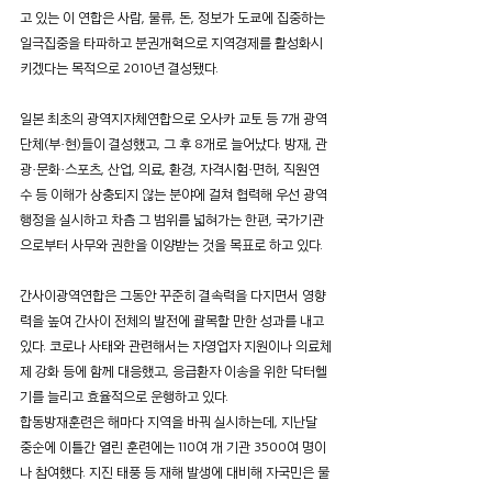
고 있는 이 연합은 사람, 물류, 돈, 정보가 도쿄에 집중하는 
일극집중을 타파하고 분권개혁으로 지역경제를 활성화시
키겠다는 목적으로 2010년 결성됐다.
일본 최초의 광역지자체연합으로 오사카 교토 등 7개 광역
단체(부·현)들이 결성했고, 그 후 8개로 늘어났다. 방재, 관
광·문화·스포츠, 산업, 의료, 환경, 자격시험·면허, 직원연
수 등 이해가 상충되지 않는 분야에 걸쳐 협력해 우선 광역
행정을 실시하고 차츰 그 범위를 넓혀가는 한편, 국가기관
으로부터 사무와 권한을 이양받는 것을 목표로 하고 있다.
간사이광역연합은 그동안 꾸준히 결속력을 다지면서 영향
력을 높여 간사이 전체의 발전에 괄목할 만한 성과를 내고 
있다. 코로나 사태와 관련해서는 자영업자 지원이나 의료체
제 강화 등에 함께 대응했고, 응급환자 이송을 위한 닥터헬
기를 늘리고 효율적으로 운행하고 있다.
합동방재훈련은 해마다 지역을 바꿔 실시하는데, 지난달 
중순에 이틀간 열린 훈련에는 110여 개 기관 3500여 명이
나 참여했다. 지진 태풍 등 재해 발생에 대비해 자국민은 물