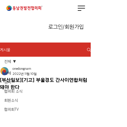
로그인/회원가입
게시물
전체
onedongnam
전체
2022년 11월 10일
[부산일보][기고] 부울경도 간사이연합처럼
공지
돼야 한다
협의회 소식
회원소식
협의회TV