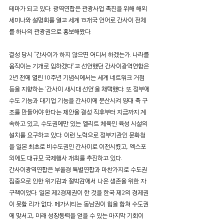
테마가 되고 있다. 광역연합은 관광사업 촉진을 위해 해외 
세미나와 설명회를 열고 세계 15개국 언어로 간사이 전체
를 하나의 관광권으로 홍보해왔다.
결성 당시 “간사이가 하지 않으면 어디서 하겠는가. 나라를 
움직이는 기개로 임하겠다”고 선언했던 간사이광역연합은 
2년 전에 열린 10주년 기념식에서는 세계 네트워크 거점 
등을 지향하는 ‘간사이 새시대 선언’을 채택했다. 또 정부에 
수도 기능과 대기업 기능을 간사이에 분산시켜 양대 축 구
조를 만들어야 한다는 제안을 결성 직후부터 지금까지 계
속하고 있고, 수도권에만 있는 엘리트 체육인 육성 시설의 
설치를 요구하고 있다. 이런 노력으로 정부기관인 문화청
을 일본 최초로 비수도권인 간사이로 이전시켰고, 엑스포 
외에도 대규모 국제행사 개최를 추진하고 있다.
간사이광역연합은 부울경 특별연합과 마찬가지로 수도권 
집중으로 인한 위기감과 절박감에서 나온 생존을 위한 자
구책이었다. 일본 제2경제권이 한 것을 한국 제2의 경제권
이 못할 리가 없다. 메가시티는 동남권이 힘을 합쳐 수도권
에 맞서고, 미래 성장동력을 얻을 수 있는 마지막 기회이