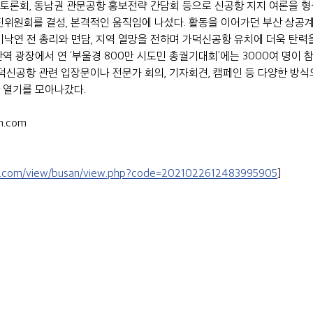
토론회, 동남권 관문공항 홍보전략 간담회 등으로 신공항 지지 여론을 형성
위원회를 결성, 본격적인 움직임에 나섰다. 활동을 이어가던 부산 상공계
5일 이낙연 전 총리와 면담, 지역 열망을 전하며 가덕신공항 유치에 더욱 탄력
부산역 광장에서 연 ‘부울경 800만 시도민 총궐기대회’에는 3000여 명이 참
가덕신공항 관련 입장문이나 전문가 회의, 기자회견, 캠페인 등 다양한 방
 열기를 모아나갔다.
n.com
n.com/view/busan/view.php?code=2021022612483995905
]