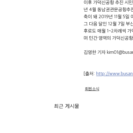
이후 가덕신공항 추진 시민
년 4월 동남권관문공항추진
축이 돼 2019년 11월 
그 다음 달인 12월 7일 
후로도 매월 1~2차례씩 
며 민간 영역의 가덕신공항
김영한 기자 kim01@busa
[출처: 
http://www.busa
회원소식
최근 게시물