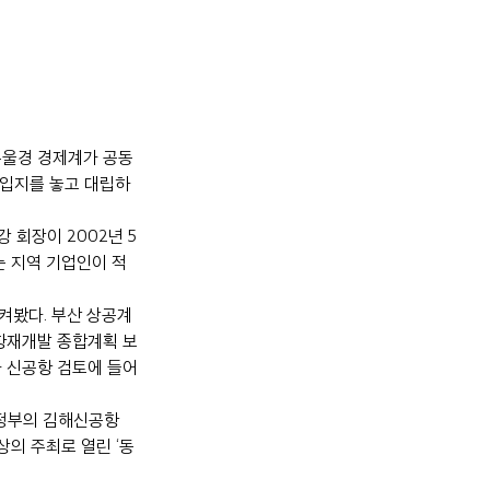
부울경 경제계가 공동
 입지를 놓고 대립하
 회장이 2002년 5
는 지역 기업인이 적
켜봤다. 부산 상공계
북항재개발 종합계획 보
가 신공항 검토에 들어
 정부의 김해신공항 
상의 주최로 열린 ‘동