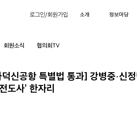
로그인/회원가입
소개
정보마당
회원소식
협의회TV
가덕신공항 특별법 통과] 강병중·신
 전도사’ 한자리