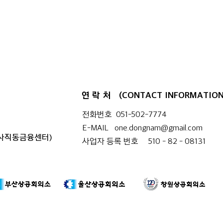
부산경남 행정통합 시도민 7차 토
경남
론회가 부산도서관(서부권)에서
토론
열렸다.
연락처
(CONTACT INFORMATION
전화번호 051-502-7774
E-MAIL
one.dongnam@gmail.com
 사직동금융센터)
사업자 등록 번호 510 - 82 - 08131​