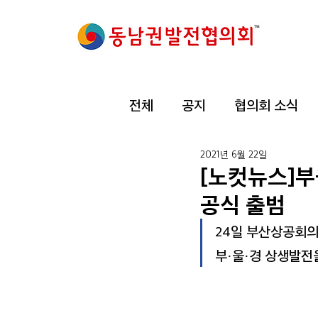
전체
공지
협의회 소식
2021년 6월 22일
[노컷뉴스]부
공식 출범
24일 부산상공회의
부·울·경 상생발전