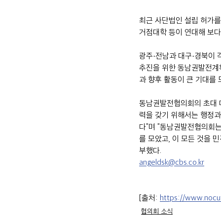
최근 사단법인 설립 허가를
거점대학 등이 연대해 보다
광주·전남과 대구·경북이 
추진을 위한 동남권발전계
과 향후 활동이 큰 기대를 
동남권발전협의회의 초대 
력을 갖기 위해서는 행정과
다"며 "동남권발전협의회는
를 모았고, 이 모든 것을
부했다.
angeldsk@cbs.co.kr
[출처: 
https://www.nocu
협의회 소식