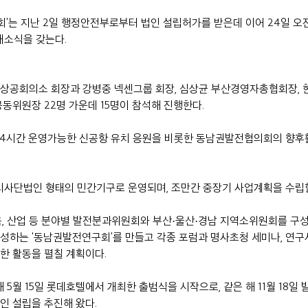
'는 지난 2일 행정안전부로부터 법인 설립허가를 받은데 이어 24일 오전 
개소식을 갖는다.
산상공회의소 회장과 강병중 넥센그룹 회장, 심상균 부산경영자총협회장,
동위원장 22명 가운데 15명이 참석해 진행한다.
24시간 운영가능한 신공항 유치 응원을 비롯한 동남권발전협의회의 향후
사단법인 형태의 민간기구로 운영되며, 조만간 중장기 사업계획을 수립할
육, 산업 등 분야별 발전분과위원회와 부산·울산·경남 지역소위원회를 구성
성하는 '동남권발전연구회'를 만들고 각종 포럼과 명사초청 세미나, 연구
한 활동을 펼칠 계획이다.
월 15일 롯데호텔에서 개최한 출범식을 시작으로, 같은 해 11월 18일
인 설립을 추진해 왔다.