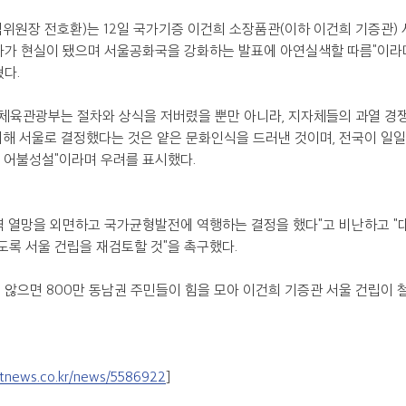
위원장 전호환)는 12일 국가기증 이건희 소장품관(이하 이건희 기증관) 
바가 현실이 됐으며 서울공화국을 강화하는 발표에 아연실색할 따름"이라며
다.
체육관광부는 절차와 상식을 저버렸을 뿐만 아니라, 지자체들의 과열 경
려해 서울로 결정했다는 것은 얕은 문화인식을 드러낸 것이며, 전국이 
 어불성설"이라며 우려를 표시했다.  
역 열망을 외면하고 국가균형발전에 역행하는 결정을 했다"고 비난하고 "
록 서울 건립을 재검토할 것"을 촉구했다.
 않으면 800만 동남권 주민들이 힘을 모아 이건희 기증관 서울 건립이 
tnews.co.kr/news/5586922
]