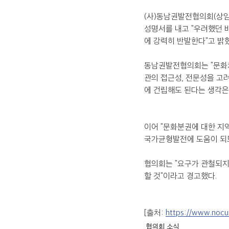
(사)동남권발전협의회(상임
성명서를 내고 "우려했던 
에 강력히 반발한다"고 밝혔
동남권발전협의회는 "문화
관의 접근성, 전문성을 고
에 건립해도 된다는 생각은
이어 "문화분권에 대한 지
국가균형발전에 도움이 되도
협의회는 "요구가 관철되지
할 것"이라고 경고했다.
[출처: 
https://www.nocu
협의회 소식