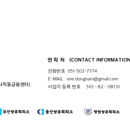
부산경남 행정통합 시도민 7차 토
경남
론회가 부산도서관(서부권)에서
토론
열렸다.
연락처
(CONTACT INFORMATION
전화번호 051-502-7774
E-MAIL
one.dongnam@gmail.com
 사직동금융센터)
사업자 등록 번호 510 - 82 - 08131​