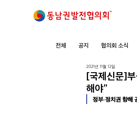
전체
공지
협의회 소식
2021년 11월 12일
[국제신문]부
해야”
정부·정치권 향해