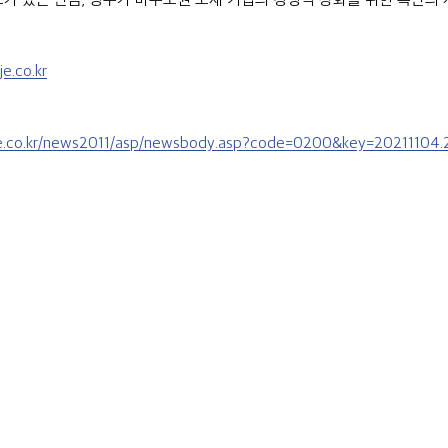
e.co.kr
je.co.kr/news2011/asp/newsbody.asp?code=0200&key=20211104