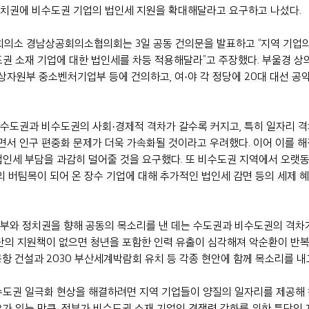
치권에 비수도권 기업의 법인세 지원을 확대해달라고 요구하고 나섰다.
의소 경남상공회의소협의회는 3일 공동 건의문을 발표하고 “지역 기업의
도권 소재 기업에 대한 법인세를 차등 적용해달라”고 주장했다. 부울경 상
자원부 중소벤처기업부 등에 건의하고, 여·야 각 정당에 20대 대선 공
수도권과 비수도권의 사회·경제적 격차가 갈수록 커지고, 특히 일자리 격
서 인구 편중화 문제가 더욱 가속화될 것이라고 우려했다. 이어 이를 
법인세 부담을 과감히 덜어줄 것을 요구했다. 또 비수도권 지역에서 오랫
제의 버팀목이 되어 온 장수 기업에 대해 추가적인 법인세 감면 등의 세제 
부와 정치권을 향해 공동의 목소리를 낸 데는 수도권과 비수도권의 격차
특단의 지원책이 없으면 청년을 포함한 인력 유출이 심각해져 악순환이 반
항 건설과 2030 부산세계박람회 유치 등 각종 현안에 함께 목소리를 내
수도권 일극화 현상을 해결하려면 지역 기업들이 양질의 일자리를 제공해
요가 있는 만큼, 정부가 비수도권 소재 기업의 경쟁력 강화를 위한 특단의