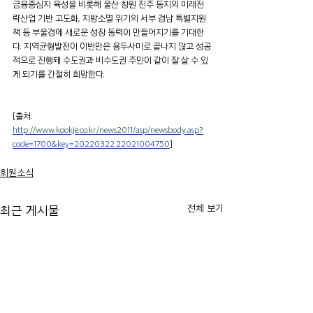
금융중심지 육성을 비롯해 울산 창원 진주 등지의 미래전
략산업 기반 고도화, 지방소멸 위기의 서부 경남 특별지원
책 등 부울경에 새로운 성장 동력이 만들어지기를 기대한
다. 지역균형발전이 이번만은 용두사미로 끝나지 않고 성공
적으로 진행돼 수도권과 비수도권 주민이 같이 잘 살 수 있
게 되기를 간절히 희망한다.
[출처: 
http://www.kookje.co.kr/news2011/asp/newsbody.asp?
code=1700&key=20220322.22021004750
]
회원소식
전체 보기
최근 게시물