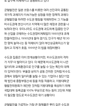
로 갈수록 피폐해지고 공동화되고 있다.
균형발전은 일본 프랑스를 비롯한 여러 선진국의 공통된 
국가적 과제이자 지속가능한 성장을 위한 정책적 과제다. 
균형발전을 하려면 수도권 팽창을 억제하면서 그 기능을 
비수도권에 분산시키고 지역에 더 많은 재정과 권한을 나
눠줘야 한다. 우리나라도 수도권에 과도하게 집중된 인구
와 산업을 규제하는 수도권정비계획법이 1980년대 초에 
만들어졌으나, 1990년대 들어 경기도 인구가 매년 약 30
만 명씩 늘어나는 등 억제되지 않아 부산상공회의소가 앞
장서고 각계가 호응, 1999년 이 법을 재정비했다.
수도권 집중은 이미 한계상황이지만, 비수도권과의 격차
가 자꾸 더 벌어지고 있다. 이 때문에 비수도권에 더 나은 
일자리와 교육환경으로 인구를 늘릴 수 있는 특단의 대책
이 있어야 한다. 부울경 상의가 공동 건의한 것처럼 비수도
권에서 양질의 일자리를 늘릴 수 있는 기업이나 첨단기업
에 법인세 종합부동산세 등을 차등 적용하고, 지방대학균
형발전위원회가 제안한 것처럼 지방대학을 육성하기 위해 
국립대학 등록금을 100% 무상으로 하는 등의 고단위 처방
이 필요할 정도로 비수도권은 위기 상황이다.
균형발전을 가로막는 가장 큰 장애물은 뿌리 깊은 수도권 