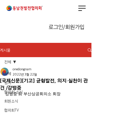
로그인/회원가입
게시물
전체
onedongnam
전체
2022년 3월 22일
[국제신문][기고] 균형발전, 의지·실천이 관
공지
건 /강병중
협의회 소식
강병중 前 부산상공회의소 회장
회원소식
협의회TV