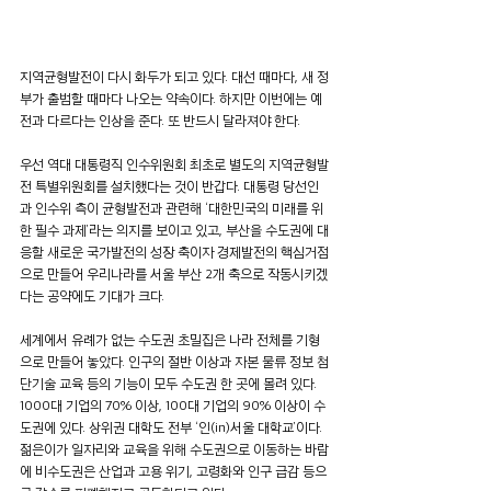
지역균형발전이 다시 화두가 되고 있다. 대선 때마다, 새 정
부가 출범할 때마다 나오는 약속이다. 하지만 이번에는 예
전과 다르다는 인상을 준다. 또 반드시 달라져야 한다.
우선 역대 대통령직 인수위원회 최초로 별도의 지역균형발
전 특별위원회를 설치했다는 것이 반갑다. 대통령 당선인
과 인수위 측이 균형발전과 관련해 ‘대한민국의 미래를 위
한 필수 과제’라는 의지를 보이고 있고, 부산을 수도권에 대
응할 새로운 국가발전의 성장 축이자 경제발전의 핵심거점
으로 만들어 우리나라를 서울 부산 2개 축으로 작동시키겠
다는 공약에도 기대가 크다.
세계에서 유례가 없는 수도권 초밀집은 나라 전체를 기형
으로 만들어 놓았다. 인구의 절반 이상과 자본 물류 정보 첨
단기술 교육 등의 기능이 모두 수도권 한 곳에 몰려 있다. 
1000대 기업의 70% 이상, 100대 기업의 90% 이상이 수
도권에 있다. 상위권 대학도 전부 ‘인(in)서울 대학교’이다. 
젊은이가 일자리와 교육을 위해 수도권으로 이동하는 바람
에 비수도권은 산업과 고용 위기, 고령화와 인구 급감 등으