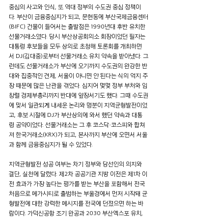
중심의 사고와 인식, 또 역대 정부의 수도권 중심 정책이
다. 부산이 금융중심지가 되고, 문현동에 부산국제금융센터
(BIFC) 건물이 들어서는 출발점은 1990년대 후반 유치한 
선물거래소였다. 당시 부산상공회의소 회장이었던 필자는 
대통령 후보들을 모두 상의로 초청해 토론회를 개최하면
서 DJ(김대중)로부터 선물거래소 유치 약속을 받아냈다. 그
런데도 선물거래소가 부산에 오기까지 수도권의 완강한 반
대와 집중적인 견제, 서울이 아니면 안 된다는 식의 억지 주
장 때문에 많은 난관을 겪었다. 심지어 몇몇 정부 부처와 임
창렬 경제부총리까지 반대에 앞장서기도 했다. 그때 수도권
에 맞서 일관되게 내세운 논리와 명분이 지역균형발전이었
고, 후보 시절에 DJ가 부산상의에 와서 했던 약속과 대통
령 공약이었다. 선물거래소는 그 후 코스닥·코스피와 합쳐
져 한국거래소(KRX)가 되고, 본사까지 부산에 오면서 서울
과 함께 금융중심지가 될 수 있었다.
지역균형발전 성공 여부는 차기 정부와 당선인의 의지와 
결단, 실천에 달렸다. 제2차 공공기관 지방 이전은 제1차 이
전 효과가 가장 높다는 평가를 받는 부산을 포함해서 전국 
처음으로 메가시티로 출범하는 부울경에서 먼저 시작돼 균
형발전에 대한 강력한 메시지를 전국에 던졌으면 하는 바
람이다. 가덕신공항 조기 완공과 2030 부산엑스포 유치, 