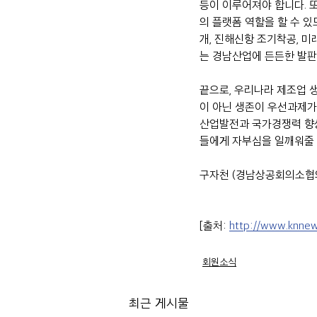
등이 이루어져야 합니다. 
의 플랫폼 역할을 할 수 
개, 진해신항 조기착공, 
는 경남산업에 든든한 발판
끝으로, 우리나라 제조업 
이 아닌 생존이 우선과제가
산업발전과 국가경쟁력 향상
들에게 자부심을 일깨워줄
구자천 (경남상공회의소협
[출처: 
http://www.knnews
회원소식
최근 게시물