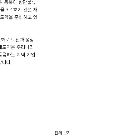
여 동북아 항만물류
 3·4호기 건설 재
재도약을 준비하고 있
변화로 도전과 성장
재도약은 우리나라 
돋움하는 지역 기업
합니다.
전체 보기