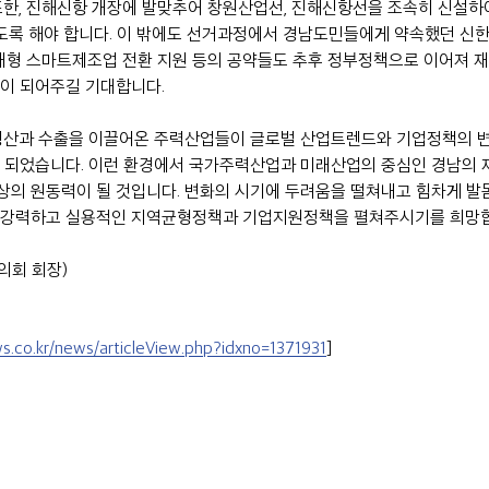
또한, 진해신항 개장에 발맞추어 창원산업선, 진해신항선을 조속히 신설하
있도록 해야 합니다. 이 밖에도 선거과정에서 경남도민들에게 약속했던 신한울
미래형 스마트제조업 전환 지원 등의 공약들도 추후 정부정책으로 이어져 
이 되어주길 기대합니다.
생산과 수출을 이끌어온 주력산업들이 글로벌 산업트렌드와 기업정책의 
 되었습니다. 이런 환경에서 국가주력산업과 미래산업의 중심인 경남의 
의 원동력이 될 것입니다. 변화의 시기에 두려움을 떨쳐내고 힘차게 발
 강력하고 실용적인 지역균형정책과 기업지원정책을 펼쳐주시기를 희망
의회 회장)
.co.kr/news/articleView.php?idxno=1371931
]