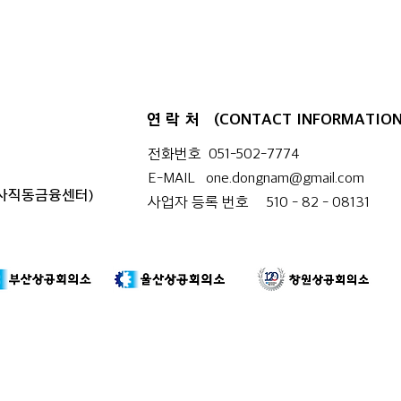
부산경남 행정통합 시도민 7차 토
경남
론회가 부산도서관(서부권)에서
토론
열렸다.
연락처
(CONTACT INFORMATION
전화번호 051-502-7774
E-MAIL
one.dongnam@gmail.com
 사직동금융센터)
사업자 등록 번호 510 - 82 - 08131​