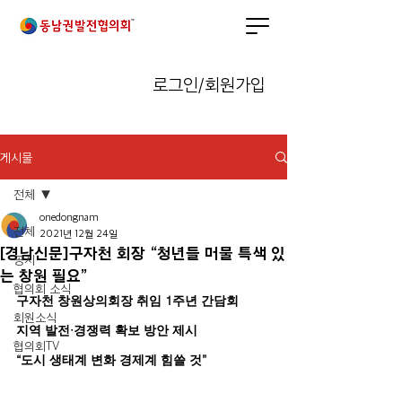
로그인/회원가입
게시물
전체
onedongnam
전체
2021년 12월 24일
[경남신문]구자천 회장 “청년들 머물 특색 있
공지
는 창원 필요”
협의회 소식
구자천 창원상의회장 취임 1주년 간담회
회원소식
지역 발전·경쟁력 확보 방안 제시
협의회TV
“도시 생태계 변화 경제계 힘쓸 것”