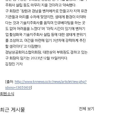
주회사 설립 등도 마무리 지을 것이라고 약속했다.
구 회장은 “창원과 경남을 벤처메카로 만들고자 지역 유관
기관들과 머리를 수차례 맞댔지만, 생태계 환경이 미약하
다는 것과 기술지주회사를 움직여 인큐베이팅을 하는 곳
도 없어 어려움을 느꼈다”며 “아직 시간이 있기에 벤처기
업 활성화와 기술지주회사 설립 등에 대한 생태계 분위기
를 조성하고, 여건을 마련해 임기 3년차에 강력하게 추진
할 생각이다”고 다짐했다.
경남상공회의소협의회장, 대한상의 부회장도 겸하고 있는 
구 회장의 임기는 2023년 12월 19일까지다.
김정민 기자
[출처: 
http://www.knnews.co.kr/news/articleView.php?
idxno=1365969
]
회원소식
전체 보기
최근 게시물