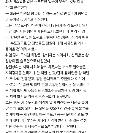
과 서비스업과 같은 소프트한 업종이 부족한 것도 이유
다”고 분석했다.
구 회장은 창원을 향유할 수 있는 도시로 만들어야 청년들
이 돌아올 것이라고 주장했다.
그는 “기업도시인 창원이지만, 대명사가 철의 도시다. 일자
리만 있어서는 청년들이 돌아오지 않는다”며 “미래가 있
고, 향유할 수 있는 도시로 만들어야 청년들이 지역에 머물
고, 수도권으로 간 청년들도 창원에 대해 자긍심을 가지고 
돌아올 것”이라고 했다.
취임 당시 구자천 회장은 ‘함께하는 지역사회, 신뢰받는 창
원상의’를 슬로건으로 내걸었다.
창원상의는 지역 사회와 함께 하겠다는 포부로 얼어붙은 
지역경제를 살리기 위한 착한 선(先)결제 캠페인을 상·하반
기 두 차례 진행했고, 창원 블랙위크도 추진했다. 여기에 
△KTX노선 증편 및 SRT 운행 △창원산업선 신설 △비수도
권 기업 법인세 차등적용 △제2차 공공기관 창원 이전 등
도 지역 발전을 위해 정부와 국회에 요구했다.
그는 “창원이 수도권과 거리가 멀어 꺼려하는 시선을 줄여
야 한다. 교통 오지라는 오명을 벗으려면 인적·물적 물류를 
뚫어야 하는 게 먼저다. 이는 수도권 공공기관 이전과도 맞
물려 있다”며 “기업뿐 아니라 지역이 발전할 수 있는 경쟁
력을 갖추는 데 지속적으로 노력하겠다”고 밝혔다.
남은 임기 동안 계획했던 동남권 벤처기업 활성화, 기술지